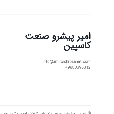
امیر پیشرو صنعت
کاسپین
info@amirpishrosanat.com
9888396312+
© تمامی حقوق این سایت برای شرکت امیر پیشرو صن