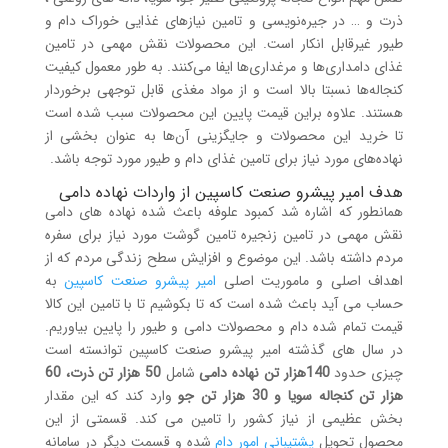
ذرت و … در جیره‌نویسی و تامین نیازهای غذایی خوراک دام و
طیور غیرقابل انکار است. این محصولات نقش مهمی در تامین
غذای دامداری‌ها و مرغداری‌ها ایفا می‌کنند. به طور معمول کیفیت
کنجاله‌ها نسبتا بالا است و از مواد مغذی قابل توجهی برخوردار
هستند. علاوه براین قیمت پایین این محصولات سبب شده است
تا خرید این محصولات و جایگزینی آن‌ها به عنوان بخشی از
نهاده‌های مورد نیاز برای تامین غذای دام و طیور مورد توجه باشد.
هدف امیر پیشرو صنعت کاسپین از واردات نهاده دامی
همانطور که اشاره شد کمبود علوفه باعث شده نهاده های دامی
نقش مهمی در تامین زنجیره تامین گوشت مورد نیاز برای سفره
مردم داشته باشد. این موضوع و افزایش سطح زندگی مردم که از
اهداف اصلی و ماموریت اصلی
امیر پیشرو صنعت کاسپین
به
حساب می آید باعث شده است که تا بکوشیم تا با تامین این کالا
قیمت تمام شده دام و محصولات دامی و طیور را پایین بیاوریم.
در سال های گذشته امیر پیشرو صنعت کاسپین توانسته است
چیزی حدود
140هزار تن نهاده دامی
شامل
50 هزار تن ذرت، 60
هزار تن کنجاله سویا و 30 هزار تن جو
وارد کند که این مقدار
بخش عظیمی از نیاز کشور را تامین می کند. قسمتی از این
محصول تحویل
پشتیبانی امور دام
شده و قسمت دیگر در سامانه